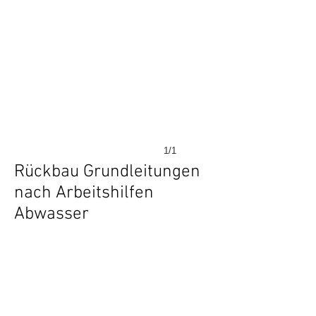
1/1
Rückbau Grundleitungen
nach Arbeitshilfen
Abwasser
Seit 2013 schreiben die
Baufachlichen Richtlinien
Abwasser
vor, daß Leitungen unter